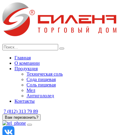
Skip
to
content
Главная
О компании
Продукция
Техническая соль
Сода пищевая
Соль пищевая
Мел
Антигололед
Контакты
7 (812) 313 79 89
Вам перезвонить?