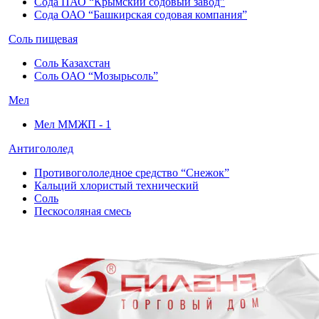
Сода ПАО “Крымский содовый завод”
Сода ОАО “Башкирская содовая компания”
Соль пищевая
Соль Казахстан
Соль ОАО “Мозырьсоль”
Мел
Мел ММЖП - 1
Антигололед
Противогололедное средство “Снежок”
Кальций хлористый технический
Соль
Пескосоляная смесь