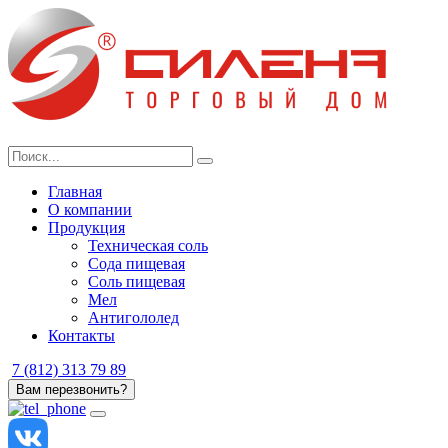
Skip
to
content
Главная
О компании
Продукция
Техническая соль
Сода пищевая
Соль пищевая
Мел
Антигололед
Контакты
7 (812) 313 79 89
Вам перезвонить?